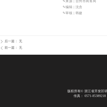
✎来源
| 台州市商务局
✎
编辑 | 沈含
✎审核
| 韩婕
后一篇：
无
ꄲ
前一篇：
无
ꄴ
版权所有©
浙江省开发区
传真：
0571-85389218