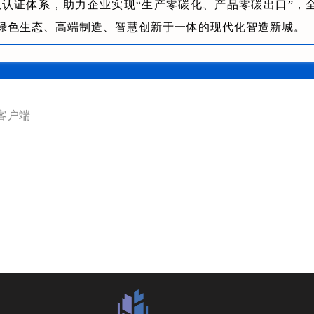
双认证体系，助力企业实现“生产零碳化、产品零碳出口”，
绿色生态、高端制造、智慧创新于一体的现代化智造新城。
闻客户端