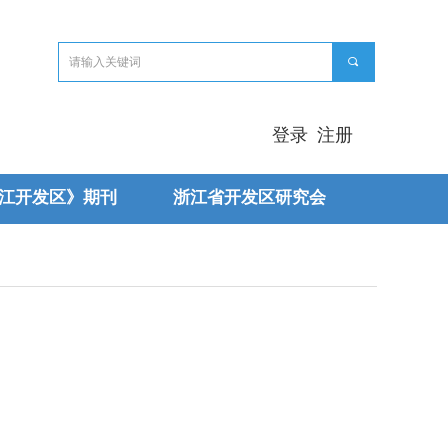
끠
登录
注册
江开发区》期刊
浙江省开发区研究会