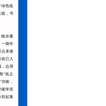
“绿色低
实践，书
、稳步建
。一期作
重点承接
目前已入
域，总用
期“低丘
”功能，
突破传统
承担起集