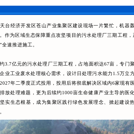
天台经济开发区苍山产业集聚区建设现场一片繁忙，机器
。作为区域生态保障重点攻坚项目的污水处理厂三期工程，
”全速推进施工。
约3.7亿元的污水处理厂三期工程，占地面积达67亩，专门
企业工业废水处理核心需求，设计日处理污水能力1.5万立
2027年二季度正式投用，投用后将彻底解决区域内6家现有
排放处理难题，更为后续约1000亩生命健康产业主导的医
坚实生态根基，成为集聚区践行绿色发展理念、掀起建设
。