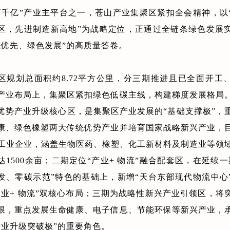
亩千亿”产业主平台之一，苍山产业集聚区紧扣全会精神，以
区，先进制造新高地”为战略定位，正通过全链条绿色发展
态优先、绿色发展”的高质量答卷。
区规划总面积约8.72平方公里，分三期推进且已全面开工
产业布局上，集聚区紧扣绿色低碳主线，构建梯度发展格局
优势产业升级核心区，是集聚区产业发展的“基础支撑极”，
康、绿色橡塑两大传统优势产业并培育国家战略新兴产业，
家工业企业，涵盖生物医药、橡塑、化工新材料及制造业等领
达1500余亩；二期定位“产业+ 物流”融合配套区，在延续一
发、零碳示范”特色的基础上，新增“天台东部现代物流中心
工业+ 物流”双核心布局；三期为战略性新兴产业引领区，将
限，重点发展生命健康、电子信息、节能环保等新兴产业，
产业升级突破极”的重要角色。