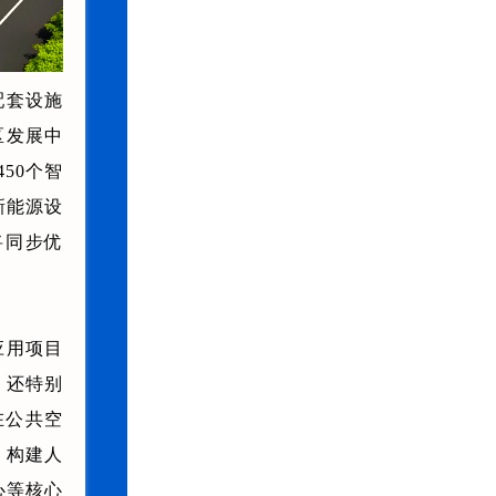
配套设施
区发展中
50个智
新能源设
将同步优
应用项目
，还特别
在公共空
，构建人
心等核心