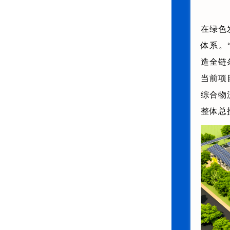
在绿色
体系。
造全链
当前项
综合物
整体总