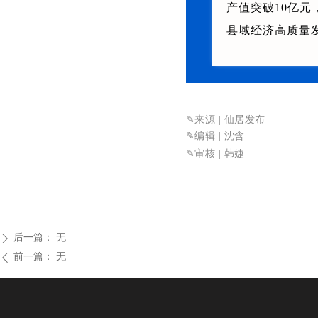
产值突破10亿
县域经济高质量
✎来源 | 仙居发布
✎
编辑 | 沈含
✎审核
| 韩婕
后一篇：
无
ꄲ
前一篇：
无
ꄴ