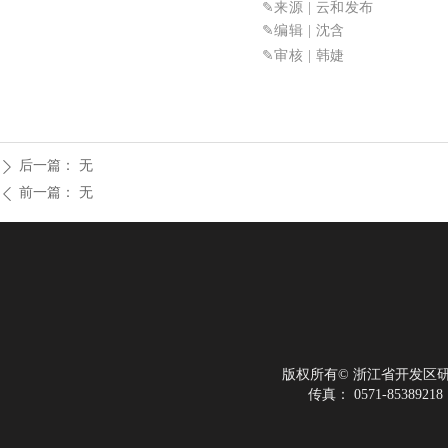
✎来源 | 云和发布
✎
编辑 | 沈含
✎审核
| 韩婕
后一篇：
无
ꄲ
前一篇：
无
ꄴ
版权所有©
浙江省开发区
传真：
0571-85389218