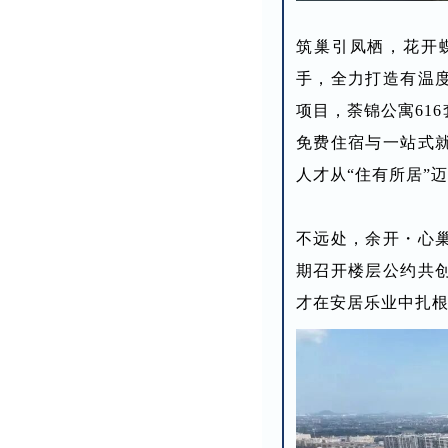
筑巢引凤栖，花开
手，全力打造有温
项目，荼锦公寓61
免费住宿与一站式
人才从“住有所居”迈
不远处，余开・心巢
期召开楼层公约共
才在安居乐业中扎