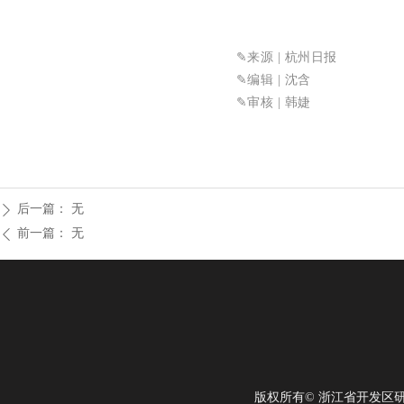
✎来源
| 杭州日报
✎
编辑 | 沈含
✎审核
| 韩婕
后一篇：
无
ꄲ
前一篇：
无
ꄴ
版权所有©
浙江省开发区