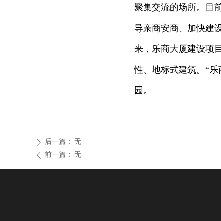
聚集交流的场所。目
导亲商安商、加快建设
来，乐商大厦建设项目
性、地标式建筑。“乐
园。
后一篇：
无
ꄲ
前一篇：
无
ꄴ