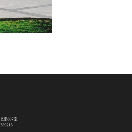
座807室
5389218