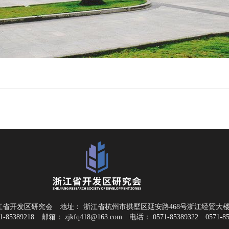
江省开发区研究会
地址：
浙江省杭州市拱墅区延安路468号浙江经贸大楼B
1-85389218
邮箱：
zjkfq418@163.com
电话：
0571-85389322
0571-8