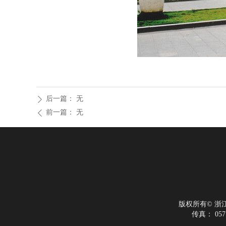
后一篇：
无
ꄲ
前一篇：
无
ꄴ
版权所有©
浙
传真：
057