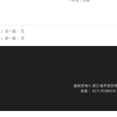
✎审核
| 韩婕
后一篇：
无
ꄲ
前一篇：
无
ꄴ
版权所有©
浙江省开发区
传真：
0571-85389218