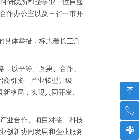
、科研院所和企事业单位自愿
合作办公室以及三省一市开
的具体举措，标志着长三角
略，以平等、互惠、合作、
招商引资、产业转型升级、
ꁸ
展新格局，实现共同开发、
ꂅ
回到顶部
产业合作、项目对接、科技
ꀥ
0571-85389322
业创新协同发展和企业服务