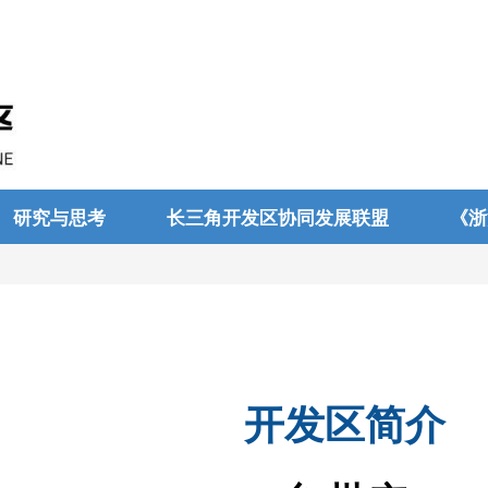
研究与思考
长三角开发区协同发展联盟
《浙
开发区简介