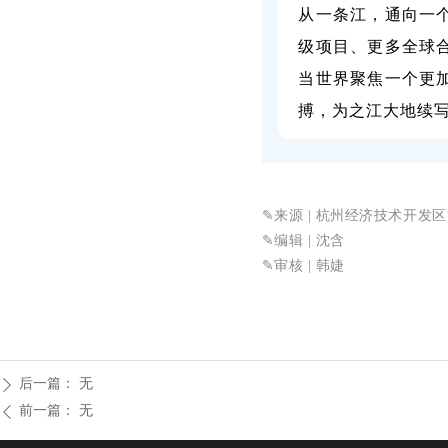
从一条江，通向一
级项目、更多全球
当世界聚焦一个更
搏，为之江大地续
✎来源
| 杭州经济技术开发
✎
编辑 | 沈含
✎审核
| 韩婕
后一篇：
无
ꄲ
前一篇：
无
ꄴ