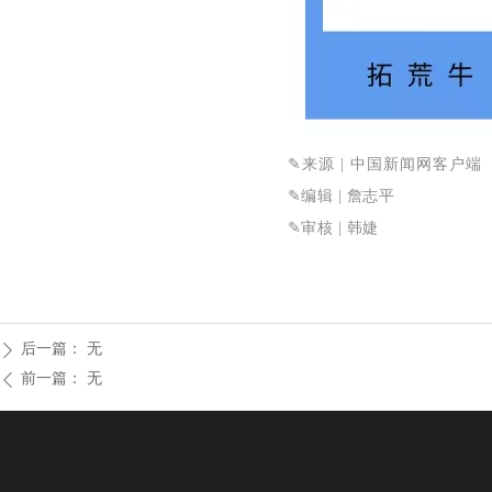
✎
来源
| 中国新闻网客户端
✎
编辑 | 詹志平
✎审核
| 韩婕
后一篇：
无
ꄲ
前一篇：
无
ꄴ